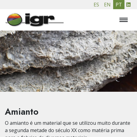
Passar
ES
EN
PT
para
o
conteúdo
principal
Amianto
O amianto é um material que se utilizou muito durante
a segunda metade do século XX como matéria prima