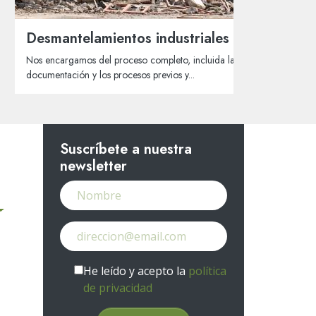
Desmantelamientos industriales
L
D
Nos encargamos del proceso completo, incluida la
1
documentación y los procesos previos y...
I
Suscríbete a nuestra
newsletter
He leído y acepto la
política
de privacidad