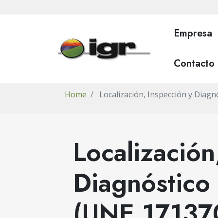
Pasar
al
contenido
Empresa
principal
Contacto
Home
Localización, Inspección y Diag
Localización
Diagnóstico
(UNE 17137