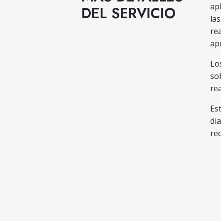
ap
DEL SERVICIO
la
re
ap
Lo
so
re
Es
di
re