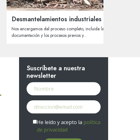
Desmantelamientos industriales
L
D
Nos encargamos del proceso completo, incluida la
1
documentación y los procesos previos y...
I
Suscríbete a nuestra
newsletter
He leído y acepto la
política
de privacidad