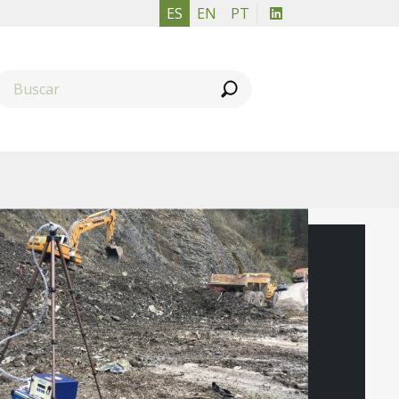
ES
EN
PT